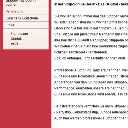
Stripper / Stripperin
in der Strip-Schule-Berlin - Das Original - be
buchen
Vermietung
Sie wollten schon immer mal das Strippen lern
Geschenk Gutschein
Wussten aber bisher nicht, wo man professione
Links
Dann sind Sie bei uns in der Stripschule Berlin 
Impressum
Egal, ob Sie nur privat ihre/n Partner/in mit ei
Kontakt
ihre berufliche Zukunft als Stripper, Stripperin
AGB
Wir bieten Ihnen ein auf Ihre Bedürfnisse zuges
richtigen Tanzlehrer / Tanzlehrerin.
Egal ob Anfänger, Fortgeschrittener oder Profi.
Professionelle Strip und Tanz Trainerinnen, we
Burlesque und Poledance Bereich haben, stehen 
Angefangen von den Grundlagen des Strippen, ü
Performance, erarbeiten unsere Trainerinnen, Sch
Burlesque und Pole-Dance wird ebenfalls in der 
Selbstverständlich vermitteln wir auch Stripper
( Partystrip, Geburtstagsstrip, Junggesellenabsc
Auch hier werden professionelle Stripperinnen u