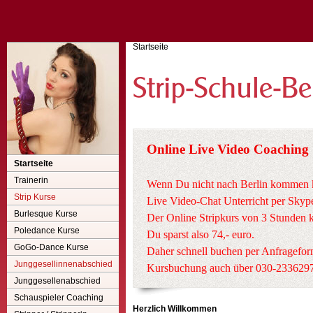
Startseite
Online Live Video Coaching
Startseite
Trainerin
Wenn Du nicht nach Berlin kommen ka
Strip Kurse
Live Video-Chat Unterricht per Skyp
Burlesque Kurse
Der Online Stripkurs von 3 Stunden ko
Poledance Kurse
Du sparst also 74,- euro.
GoGo-Dance Kurse
Daher schnell buchen per Anfrageform
Junggesellinnenabschied
Kursbuchung auch über 030-23362972
Junggesellenabschied
Schauspieler Coaching
Herzlich Willkommen