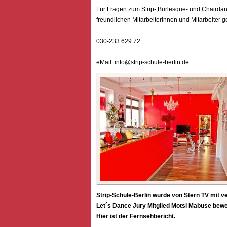
Für Fragen zum Strip-,Burlesque- und Chairdan
freundlichen Mitarbeiterinnen und Mitarbeiter g
030-233 629 72
eMail: info@strip-schule-berlin.de
Strip-Schule-Berlin wurde von Stern TV mit v
Let´s Dance Jury Mitglied Motsi Mabuse bewe
Hier ist der Fernsehbericht.