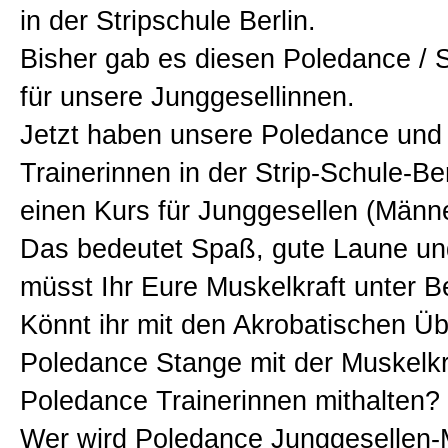
in der Stripschule Berlin.
GoGo-Dance Kurse
Bisher gab es diesen Poledance / S
für unsere Junggesellinnen.
Junggesellinnenabschied
Jetzt haben unsere Poledance und 
Trainerinnen in der Strip-Schule-Ber
Junggesellenabschied
einen Kurs für Junggesellen (Männe
Das bedeutet Spaß, gute Laune un
Schauspieler Coaching
müsst Ihr Eure Muskelkraft unter B
Könnt ihr mit den Akrobatischen Ü
Stripper / Stripperin buchen
Poledance Stange mit der Muskelkr
Poledance Trainerinnen mithalten?
Vermietung
Wer wird Poledance Junggesellen-