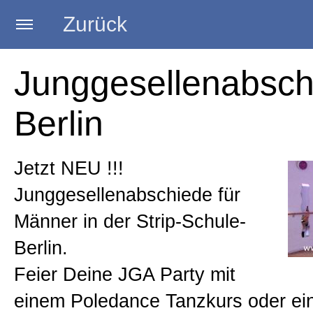
Zurück
Startseite
Junggesellenabsch
Berlin
Trainerin
Jetzt NEU !!!
Strip Kurse
Junggesellenabschiede für
Männer in der Strip-Schule-
Burlesque Kurse
Berlin.
Feier Deine JGA Party mit
Poledance Kurse
einem Poledance Tanzkurs oder ei