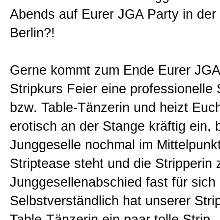
Abends auf Eurer JGA Party in der 
Geschenk Gutschein
Berlin?!
Links
Gerne kommt zum Ende Eurer JGA
Stripkurs Feier eine professionelle 
Allgemein
bzw. Table-Tänzerin und heizt Euc
erotisch an der Stange kräftig ein, 
Impressum
Junggeselle nochmal im Mittelpunk
Striptease steht und die Stripperin
Kontakt
Junggesellenabschied fast für sich 
AGB
Selbstverständlich hat unserer Stri
Table-Tänzerin ein paar tolle Strip