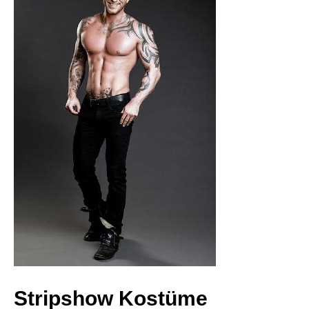
GoGo-Dance Kurse
Junggesellinnenabschied
Junggesellenabschied
Schauspieler Coaching
Stripper / Stripperin buchen
Vermietung
Stripshow Kostüme