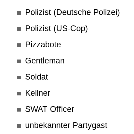
Geschenk Gutschein
Polizist (Deutsche Polizei)
Polizist (US-Cop)
Links
Pizzabote
Allgemein
Gentleman
Soldat
Impressum
Kellner
Kontakt
SWAT Officer
AGB
unbekannter Partygast