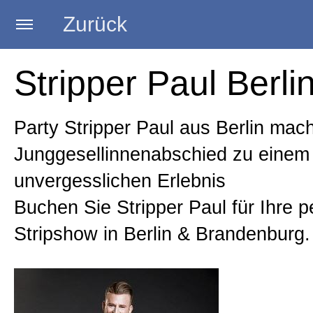
Zurück
Startseite
Stripper Paul Berli
Trainerin
Party Stripper Paul aus Berlin mac
Junggesellinnenabschied zu einem
Strip Kurse
unvergesslichen Erlebnis
Buchen Sie Stripper Paul für Ihre p
Burlesque Kurse
Stripshow in Berlin & Brandenburg.
Poledance Kurse