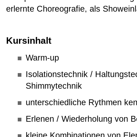
erlernte Choreografie, als Showein
Geschenk Gutschein
Links
Kursinhalt
Allgemein
Warm-up
Isolationstechnik / Haltungste
Impressum
Shimmytechnik
Kontakt
unterschiedliche Rythmen ke
Erlenen / Wiederholung von
AGB
kleine Kombinationen von El