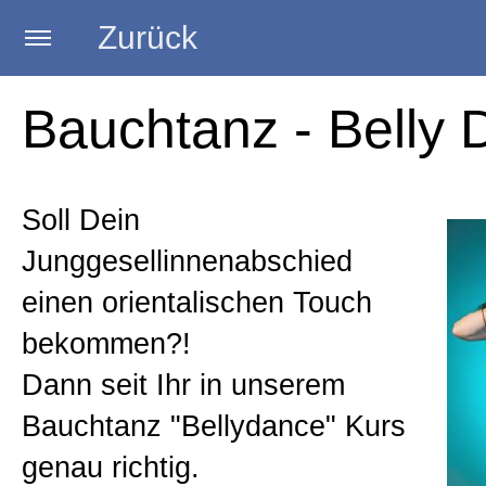
Zurück
Startseite
Bauchtanz - Belly
Trainerin
Soll Dein
Junggesellinnenabschied
Strip Kurse
einen orientalischen Touch
bekommen?!
Burlesque Kurse
Dann seit Ihr in unserem
Bauchtanz "Bellydance" Kurs
Poledance Kurse
genau richtig.