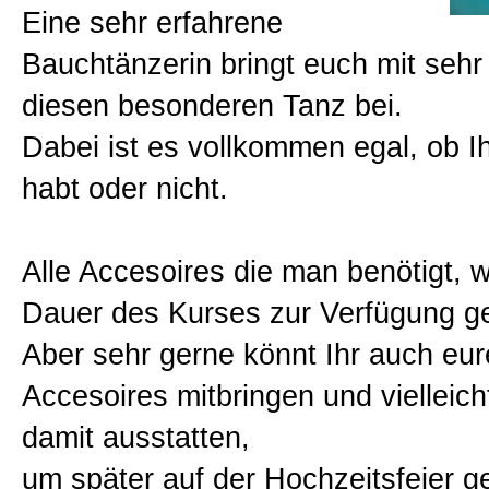
Eine sehr erfahrene
GoGo-Dance Kurse
Bauchtänzerin bringt euch mit sehr
diesen besonderen Tanz bei.
Junggesellinnenabschied
Dabei ist es vollkommen egal, ob I
habt oder nicht.
Junggesellenabschied
Alle Accesoires die man benötigt, w
Schauspieler Coaching
Dauer des Kurses zur Verfügung ges
Aber sehr gerne könnt Ihr auch eu
Stripper / Stripperin buchen
Accesoires mitbringen und vielleich
damit ausstatten,
Vermietung
um später auf der Hochzeitsfeier 